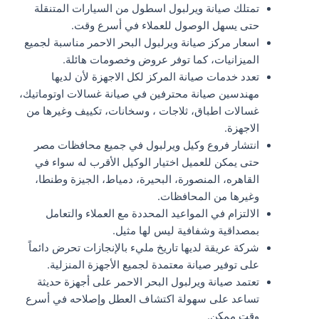
تمتلك صيانة ويرلبول اسطول من السيارات المتنقلة
حتى يسهل الوصول للعملاء في أسرع وقت.
اسعار مركز صيانة ويرلبول البحر الاحمر مناسبة لجميع
الميزانيات، كما توفر عروض وخصومات هائلة.
تعدد خدمات صيانة المركز لكل الاجهزة لأن لديها
مهندسين صيانة محترفين في صيانة غسالات اوتوماتيك،
غسالات اطباق، ثلاجات ، وسخانات، تكييف وغيرها من
الاجهزة.
انتشار فروع وكيل ويرلبول في جميع محافظات مصر
حتى يمكن للعميل اختيار الوكيل الأقرب له سواء في
القاهره، المنصورة، البحيرة، دمياط، الجيزة وطنطا،
وغيرها من المحافظات.
الالتزام في المواعيد المحددة مع العملاء والتعامل
بمصداقية وشفافية ليس لها مثيل.
شركة عريقة لديها تاريخ مليء بالإنجازات تحرض دائماً
على توفير صيانة معتمدة لجميع الأجهزة المنزلية.
تعتمد صيانة ويرلبول البحر الاحمر على أجهزة حديثة
تساعد على سهولة اكتشاف العطل وإصلاحه في أسرع
وقت ممكن.