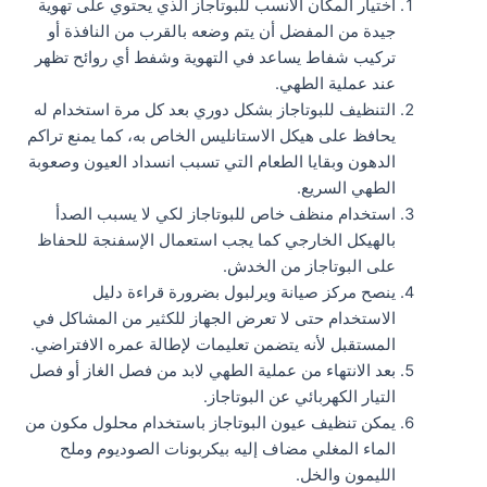
اختيار المكان الأنسب للبوتاجاز الذي يحتوي على تهوية
جيدة من المفضل أن يتم وضعه بالقرب من النافذة أو
تركيب شفاط يساعد في التهوية وشفط أي روائح تظهر
عند عملية الطهي.
التنظيف للبوتاجاز بشكل دوري بعد كل مرة استخدام له
يحافظ على هيكل الاستانليس الخاص به، كما يمنع تراكم
الدهون وبقايا الطعام التي تسبب انسداد العيون وصعوبة
الطهي السريع.
استخدام منظف خاص للبوتاجاز لكي لا يسبب الصدأ
بالهيكل الخارجي كما يجب استعمال الإسفنجة للحفاظ
على البوتاجاز من الخدش.
ينصح مركز صيانة ويرلبول بضرورة قراءة دليل
الاستخدام حتى لا تعرض الجهاز للكثير من المشاكل في
المستقبل لأنه يتضمن تعليمات لإطالة عمره الافتراضي.
بعد الانتهاء من عملية الطهي لابد من فصل الغاز أو فصل
التيار الكهربائي عن البوتاجاز.
يمكن تنظيف عيون البوتاجاز باستخدام محلول مكون من
الماء المغلي مضاف إليه بيكربونات الصوديوم وملح
الليمون والخل.