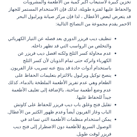
تخزين كبيرة لاستيعاب أكبر كمية من الأطعمة والمشروبات
والحفاظ عليها لفترة طويلة، لذلك فإن الاستخدام المستمر للجهاز
قد يتعرض لبعض الأعطال ، لذا فإن مركز صيانة ويرلبول البحر
الاحمر يقدم مجموعة من النصائح التالية:
تنظيف ديب فريزر الدوري بعد فصله عن التيار الكهربائي
والتخلص من الرواسب التي قد تظهر داخله.
عدم محاولة كسر الثلج ولكنه افصل ديب فريزر عن
الكهرباء واتركه حتى تمام الذوبان لأن كسر الثلج
باستخدام أدوات حادة قد ينتج عنه تسريب غاز الفريون.
ينصح توكيل ويرلبول بالالتزام بتعليمات الحفاظ على
الطعام وهي عدم تفريز الأطعمة الملطخة بالدماء، كذلك
عدم وضع أطعمة ساخنة، بالإضافة إلى تغليف الأطعمة
جيداً للحفاظ عليها.
تقليل فتح وغلق باب ديب فريزر للحفاظ على كاوتش
الباب وغاز الفريون أيضاً وعدم ظهور الكثير من الأعطال.
يمكن استخدام منظمات الأطعمة التي تساعد في
الوصول السريع للأطعمة دون الاضطرار إلى فتح ديب
فريزر لوقت طويل.