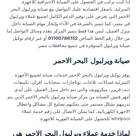
إذا كنت ترغب في الحصول على الصيانة الاحترافية للأجهزة
المنزلية، باسعار اقتصادية عليك التواصل مع صيانة ويرلبول البحر
الاحمر التي تحرص على توفير الدعم الكامل لجميع عملاء ويرلبول
في مصر، كما تتميز بالسرعة في الأداء وإنجاز مهام الصيانة داخل
منزل العميل، ليس هذا فقط يتميز المركز بتعدد وسائل التواصل إما
من خلال رقم الخط الساخن
01100786152
أو عبر ارقام توكيل
صيانة ويرلبول المتوفرة في جميع محافظات مصر.
صيانة ويرلبول البحر الاحمر
يوفر توكيل ويرلبول بالبحر الاحمر خدمات صيانه لجميع الأجهزة
المنزلية غسالات، ثلاجات، بوتاجازات، سخانات، افران، تكييفات،
ديب فريزر، ميكروويف والتي تتم داخل منزل العميل، على أيدي
أمهر فنيين الصيانة من مركز صيانة ويرلبول بالبحر الاحمر الذين يتم
تدريبهم بشكل مستمر حتى يمكنهم تصليح كل مشاكل واعطال
الاجهزة الكهربائية، كما يمكن الاتصال على رقم خدمة عملاء
whirlpool للحصول على الصيانة الفورية للاجهزة.
لماذا خدمة عملاء ويرلبول البحر الاحمر هي