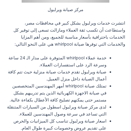
مركز صيانة ويرلبول
انتشرت خدمات ويرلبول بشكل كبير في محافظات مصر،
واستطاعت أن تكسب ثقة العملاء ومازالت تسعى إلى توفير كل
الخدمات باحترافية بأسعار مناسبة للجميع، ومن أهم المزايا
والخدمات التي توفرها صيانة whirlpool هي على النحو التالي:
خدمة عملاء whirlpool المتوفرة على مدار الـ 24 ساعة
وسرعة الرد على استفسارات العملاء.
صيانة ويرلبول تقدم خدمات صيانة منزلية حيث تتم كافة
أعمال الصيانة داخل منزل العميل.
تمتلك صيانة whirlpool أمهر المهندسين المتخصصين
في صيانة الاجهزة الكهربائية الذين يتم تدريبهم بشكل
مستمر حتى يمكنهم تصليح كافة الأعطال بكفاءة عالية.
لدى مركز صيانة ويرلبول اسطول من السيارات المتنقلة
التي تساعد في سرعة وصول المهندسين للعملاء.
اسعار صيانة ويرلبول تناسب كل الميزانيات والحرص
على تقديم عروض وخصومات كبيرة طوال العام.