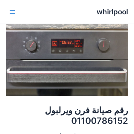
خطي
whirlpool
لى
Main
لمحتوى
Menu
رقم صيانة فرن ويرلبول
01100786152