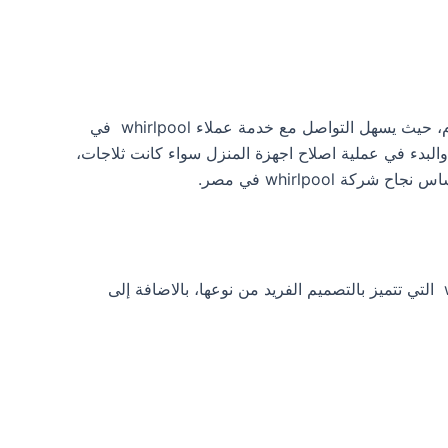
تحرص الشركة على توفير خدمات ما بعد البيع التي تتمثل في مركز صيانة ويرلبول وخدمة الدعم الفني المتوفرة على مدار اليوم، حيث يسهل التواصل مع خدمة عملاء whirlpool في
والبدء في عملية اصلاح اجهزة المنزل سواء كانت ثلاجات،
whirlpool في مصر.
نالت غسالة الاطباق من ويرلبول على شعبية كبيرة منذ طرحها في السوق وحتى الآن فهي بالفعل من افضل منتجات whirlpool التي تتميز بالتصميم الفريد من نوعها، بالاضافة إلى