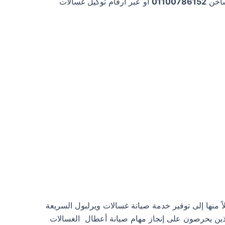
لساخن
01100786152
أو عبر ارقام توكيل غسالات
اً منها إلى توفير خدمة صيانة غسالات ويرلبول السريعة
الذين يحرصون على إنجاز مهام صيانة أعطال الغسالات