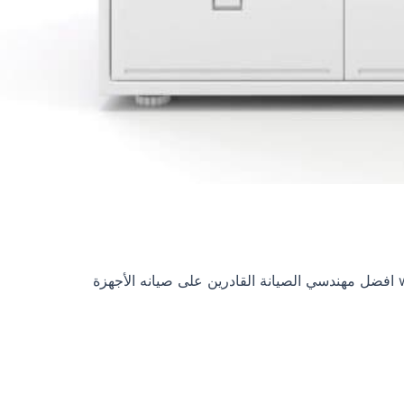
من أفضل الأقسام التي يقدمها توكيل ويرلبول لجميع العملاء في مصر، حيث توفر صيانة whirlpool افضل مهندسي الصيانة القادرين على صيانه الأجهزة