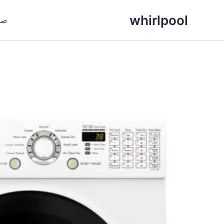
خطي
whirlpool
لى
صيانة و
لمحتوى